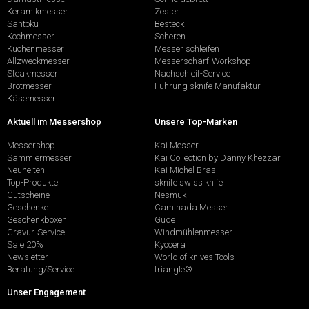
Keramikmesser
Zester
Santoku
Besteck
Kochmesser
Scheren
Küchenmesser
Messer schleifen
Allzweckmesser
Messerschärf-Workshop
Steakmesser
Nachschleif-Service
Brotmesser
Führung sknife Manufaktur
Käsemesser
Aktuell im Messershop
Unsere Top-Marken
Messershop
Kai Messer
Sammlermesser
Kai Collection by Danny Khezzar
Neuheiten
Kai Michel Bras
Top-Produkte
sknife swiss knife
Gutscheine
Nesmuk
Geschenke
Caminada Messer
Geschenkboxen
Güde
Gravur-Service
Windmühlenmesser
Sale 20%
Kyocera
Newsletter
World of knives Tools
Beratung/Service
triangle®
Unser Engagement