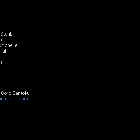
r
-
Stahl,
 ein
itionelle
Halt.
es
l Core Santoku
hnationalteam