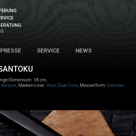
EFERUNG
ERVICE
BERATUNG
55
PRESSE
SERVICE
NEWS
 SANTOKU
änge/Dimension: 18 cm,
:
Messer
, Marken-Linie:
Shun Dual Core
, Messerform:
Santoku