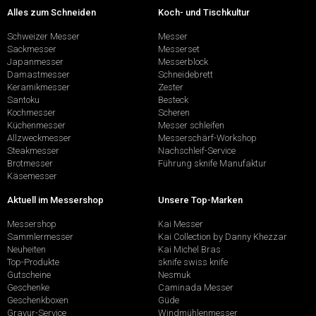
Alles zum Schneiden
Koch- und Tischkultur
Schweizer Messer
Messer
Sackmesser
Messerset
Japanmesser
Messerblock
Damastmesser
Schneidebrett
Keramikmesser
Zester
Santoku
Besteck
Kochmesser
Scheren
Küchenmesser
Messer schleifen
Allzweckmesser
Messerschärf-Workshop
Steakmesser
Nachschleif-Service
Brotmesser
Führung sknife Manufaktur
Käsemesser
Aktuell im Messershop
Unsere Top-Marken
Messershop
Kai Messer
Sammlermesser
Kai Collection by Danny Khezzar
Neuheiten
Kai Michel Bras
Top-Produkte
sknife swiss knife
Gutscheine
Nesmuk
Geschenke
Caminada Messer
Geschenkboxen
Güde
Gravur-Service
Windmühlenmesser