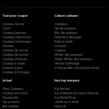
Tout pour couper
Culture culinaire
Couteau Suisse
Couteaux
Canif
Set de couteaux
Couteau japonais
Bloc de couteaux
Couteaux damassés
Planche à découper
Couteaux céramique
Râpe à zeste
Santoku
Couverts
Couteau de cuisine
Ciseaux
Couteau de cuisine
Affûter des couteaux
Couteau universel
Atelier Affûter des couteaux
Couteau à steak
Service d’affûtage
couteau à pain
Visite guidée manufacture sknife
Couteau à fromage
Actuel
Nos top marques
Shop Couteaux
Kai Messer
Couteau artisanal
Kai Collection by Danny Khezzar
Nouveautés
Kai Michel Bras
Top produits
sknife swiss knife
Bon cadeau
Nesmuk