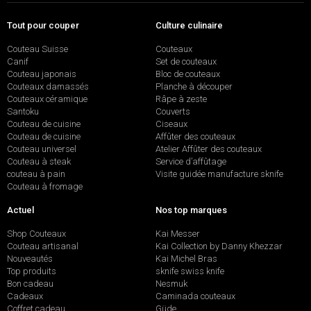
Tout pour couper
Culture culinaire
Couteau Suisse
Couteaux
Canif
Set de couteaux
Couteau japonais
Bloc de couteaux
Couteaux damassés
Planche à découper
Couteaux céramique
Râpe à zeste
Santoku
Couverts
Couteau de cuisine
Ciseaux
Couteau de cuisine
Affûter des couteaux
Couteau universel
Atelier Affûter des couteaux
Couteau à steak
Service d’affûtage
couteau à pain
Visite guidée manufacture sknife
Couteau à fromage
Actuel
Nos top marques
Shop Couteaux
Kai Messer
Couteau artisanal
Kai Collection by Danny Khezzar
Nouveautés
Kai Michel Bras
Top produits
sknife swiss knife
Bon cadeau
Nesmuk
Cadeaux
Caminada couteaux
Coffret cadeau
Güde