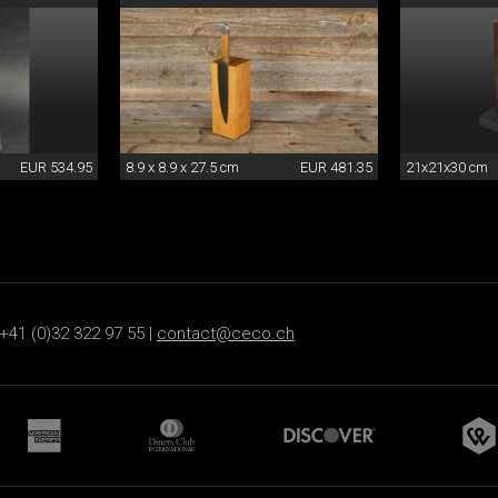
EUR 534.95
8.9 x 8.9 x 27.5 cm
EUR 481.35
21x21x30 cm
+41 (0)32 322 97 55 |
contact@ceco.ch