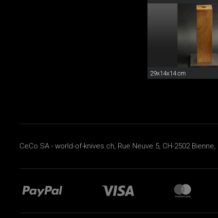
29x14x14 cm
CeCo SA - world-of-knives.ch, Rue Neuve 5, CH-2502 Bienne, 