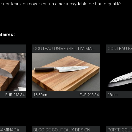
 couteaux en noyer est en acier inoxydable de haute qualité.
aires :
COUTEAU K
COUTEAU UNIVERSEL TIM MÄLZER
EUR 213.34
16.50 cm
EUR 213.34
18 cm
:
CAMINADA
BLOC DE COUTEAUX DESIGN
PORTE-COU