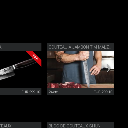
AI
COU
COUTEAU À JAMBON TIM MÄLZER
EUR 299.10
24 cm
EUR 299.10
23 
TEAUX
BLOC DE COUTEAUX SHUN