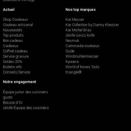
Actuel
Nos top marques
Shop Couteaux
Kai Messer
Couteau artisanal
Kai Collection by Danny Khezzar
Nouveautés
Kai Michel Bras
Top produits
sknife swiss knife
Bon cadeau
Nesmuk
Cadeaux
Caminada couteaux
Coffret cadeau
Güde
Service gravure
Windmühlenmesser
Soldes 20%
Kyocera
Bulletin info
World of knives Tools
Conseils/Service
triangle®
Notre engagement
Équipe junior des cuisiniers
gusto
Bocuse d'Or
sknife-Équipe des cuisiniers