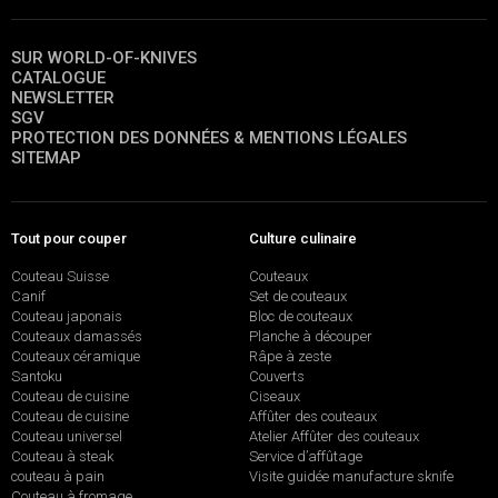
SUR WORLD-OF-KNIVES
CATALOGUE
NEWSLETTER
SGV
PROTECTION DES DONNÉES & MENTIONS LÉGALES
SITEMAP
Tout pour couper
Culture culinaire
Couteau Suisse
Couteaux
Canif
Set de couteaux
Couteau japonais
Bloc de couteaux
Couteaux damassés
Planche à découper
Couteaux céramique
Râpe à zeste
Santoku
Couverts
Couteau de cuisine
Ciseaux
Couteau de cuisine
Affûter des couteaux
Couteau universel
Atelier Affûter des couteaux
Couteau à steak
Service d’affûtage
couteau à pain
Visite guidée manufacture sknife
Couteau à fromage