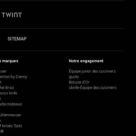
SITEMAP
p marques
Notre engagement
sser
Équipe junior des cuisiniers
lection by Danny
gusto
r
Bocuse d'Or
hel Bras
sknife-Équipe des cuisiniers
swiss knife
k
da couteaux
hlenmesser
a
f knives Tools
e®