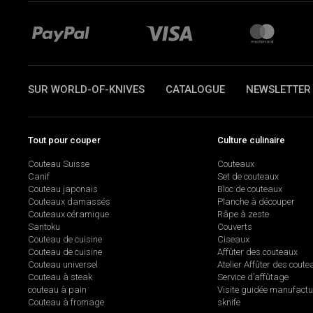
SUR WORLD-OF-KNIVES
CATALOGUE
NEWSLETTER
Tout pour couper
Culture culinaire
Couteau Suisse
Couteaux
Canif
Set de couteaux
Couteau japonais
Bloc de couteaux
Couteaux damassés
Planche à découper
Couteaux céramique
Râpe à zeste
Santoku
Couverts
Couteau de cuisine
Ciseaux
Couteau de cuisine
Affûter des couteaux
Couteau universel
Atelier Affûter des coute
Couteau à steak
Service d’affûtage
couteau à pain
Visite guidée manufactu
Couteau à fromage
sknife