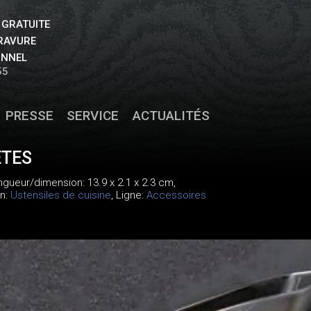
 GRATUITE
GRAVURE
ONNEL
55
PRESSE
SERVICE
ACTUALITÉS
ÊTES
ongueur/dimension: 13.9 x 2.1 x 2.3 cm,
on:
Ustensiles de cuisine
, Ligne:
Accessoires