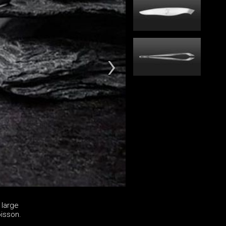
 large
oisson.