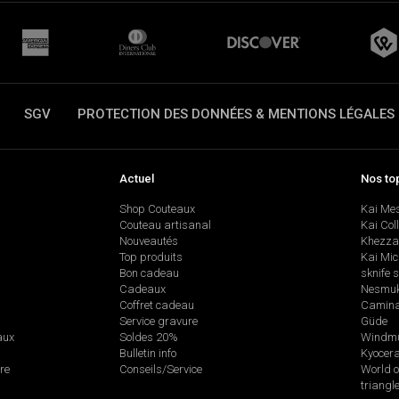
SGV
PROTECTION DES DONNÉES & MENTIONS LÉGALES
Actuel
Nos to
Shop Couteaux
Kai Me
Couteau artisanal
Kai Col
Nouveautés
Khezza
Top produits
Kai Mic
Bon cadeau
sknife 
Cadeaux
Nesmu
Coffret cadeau
Camina
Service gravure
Güde
aux
Soldes 20%
Windmü
Bulletin info
Kyocer
re
Conseils/Service
World o
triangl