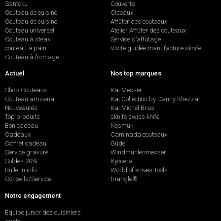
Santoku
Couverts
Couteau de cuisine
Ciseaux
Couteau de cuisine
Affûter des couteaux
Couteau universel
Atelier Affûter des couteaux
Couteau à steak
Service d’affûtage
couteau à pain
Visite guidée manufacture sknife
Couteau à fromage
Actuel
Nos top marques
Shop Couteaux
Kai Messer
Couteau artisanal
Kai Collection by Danny Khezzar
Nouveautés
Kai Michel Bras
Top produits
sknife swiss knife
Bon cadeau
Nesmuk
Cadeaux
Caminada couteaux
Coffret cadeau
Güde
Service gravure
Windmühlenmesser
Soldes 20%
Kyocera
Bulletin info
World of knives Tools
Conseils/Service
triangle®
Notre engagement
Équipe junior des cuisiniers