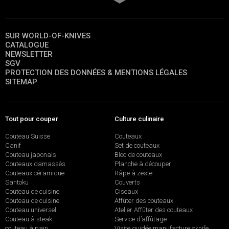
SUR WORLD-OF-KNIVES
CATALOGUE
NEWSLETTER
SGV
PROTECTION DES DONNÉES & MENTIONS LÉGALES
SITEMAP
Tout pour couper
Culture culinaire
Couteau Suisse
Couteaux
Canif
Set de couteaux
Couteau japonais
Bloc de couteaux
Couteaux damassés
Planche à découper
Couteaux céramique
Râpe à zeste
Santoku
Couverts
Couteau de cuisine
Ciseaux
Couteau de cuisine
Affûter des couteaux
Couteau universel
Atelier Affûter des couteaux
Couteau à steak
Service d’affûtage
couteau à pain
Visite guidée manufacture sknife