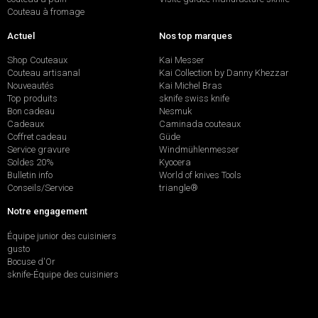
Couteau à fromage
Actuel
Nos top marques
Shop Couteaux
Kai Messer
Couteau artisanal
Kai Collection by Danny Khezzar
Nouveautés
Kai Michel Bras
Top produits
sknife swiss knife
Bon cadeau
Nesmuk
Cadeaux
Caminada couteaux
Coffret cadeau
Güde
Service gravure
Windmühlenmesser
Soldes 20%
Kyocera
Bulletin info
World of knives Tools
Conseils/Service
triangle®
Notre engagement
Équipe junior des cuisiniers
gusto
Bocuse d'Or
sknife-Équipe des cuisiniers