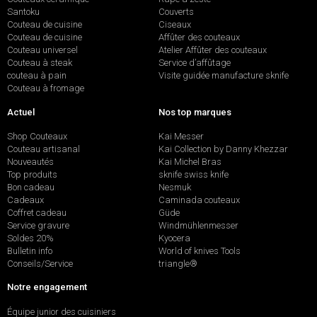
Santoku
Couverts
Couteau de cuisine
Ciseaux
Couteau de cuisine
Affûter des couteaux
Couteau universel
Atelier Affûter des couteaux
Couteau à steak
Service d’affûtage
couteau à pain
Visite guidée manufacture sknife
Couteau à fromage
Actuel
Nos top marques
Shop Couteaux
Kai Messer
Couteau artisanal
Kai Collection by Danny Khezzar
Nouveautés
Kai Michel Bras
Top produits
sknife swiss knife
Bon cadeau
Nesmuk
Cadeaux
Caminada couteaux
Coffret cadeau
Güde
Service gravure
Windmühlenmesser
Soldes 20%
Kyocera
Bulletin info
World of knives Tools
Conseils/Service
triangle®
Notre engagement
Équipe junior des cuisiniers