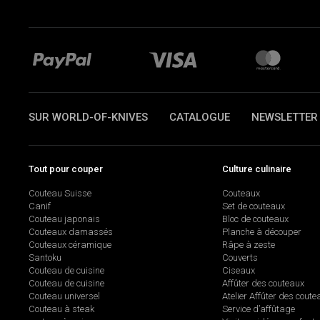
SUR WORLD-OF-KNIVES
CATALOGUE
NEWSLETTER
Tout pour couper
Culture culinaire
Couteau Suisse
Couteaux
Canif
Set de couteaux
Couteau japonais
Bloc de couteaux
Couteaux damassés
Planche à découper
Couteaux céramique
Râpe à zeste
Santoku
Couverts
Couteau de cuisine
Ciseaux
Couteau de cuisine
Affûter des couteaux
Couteau universel
Atelier Affûter des coute
Couteau à steak
Service d’affûtage