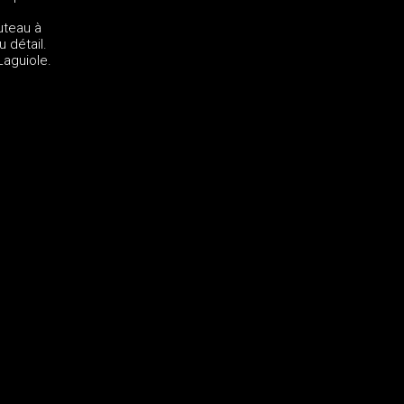
uteau à
 détail.
Laguiole.