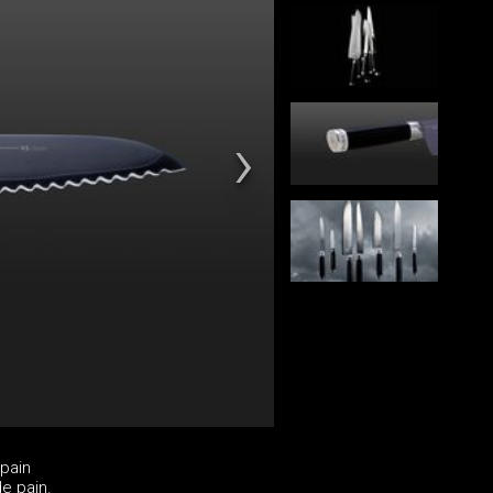
pain
de pain.