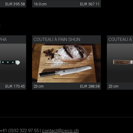
EUR 395.58
16.0 cm
EUR 567.11
:
PHA
COUTEAU À PAIN SHUN
COUTEAU À 
EUR 170.45
23 cm
EUR 288.38
23 cm
+41 (0)32 322 97 55 |
contact@ceco.ch