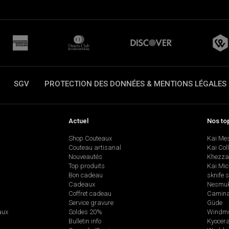
SGV
PROTECTION DES DONNÉES & MENTIONS LÉGALES
Actuel
Nos to
Shop Couteaux
Kai Me
Couteau artisanal
Kai Col
Nouveautés
Khezza
Top produits
Kai Mic
Bon cadeau
sknife 
Cadeaux
Nesmu
Coffret cadeau
Camina
Service gravure
Güde
aux
Soldes 20%
Windmü
Bulletin info
Kyocer