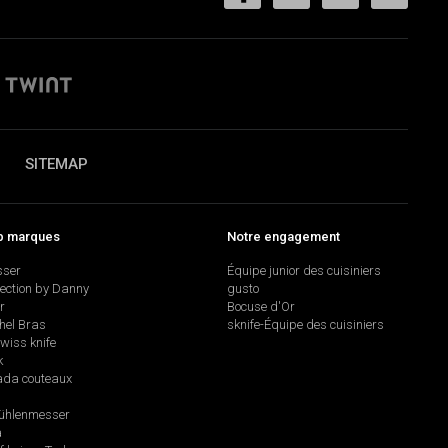
SITEMAP
p marques
Notre engagement
sser
Équipe junior des cuisiniers
lection by Danny
gusto
r
Bocuse d'Or
hel Bras
sknife-Équipe des cuisiniers
swiss knife
k
da couteaux
hlenmesser
a