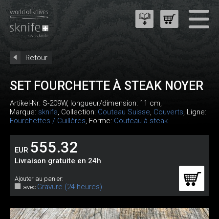
Retour
SET FOURCHETTE À STEAK NOYER
Artikel-Nr:
S-209W
, longueur/dimension: 11 cm,
Marque:
sknife
, Collection:
Couteau Suisse
,
Couverts
, Ligne:
Fourchettes / Cuillères
, Forme:
Couteau à steak
555.32
EUR
Livraison gratuite en 24h
Ajouter au panier:
Gravure (24 heures)
avec