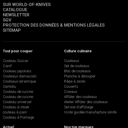
SUR WORLD-OF-KNIVES
CATALOGUE
NEWSLETTER
SGV
PROTECTION DES DONNÉES & MENTIONS LÉGALES
SITEMAP
Tout pour couper
Culture culinaire
Couteau Suisse
Couteaux
Canif
Set de couteaux
Couteau japonais
Bloc de couteaux
Couteaux damassés
Planche à découper
Couteaux céramique
Râpe à zeste
Santoku
Couverts
Couteau de cuisine
Ciseaux
Couteau de cuisine
Affûter des couteaux
Couteau universel
Atelier Affûter des couteaux
Couteau à steak
Service d’affûtage
couteau à pain
Visite guidée manufacture sknife
Couteau à fromage
Actuel
Nos top marques