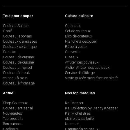
Tout pour couper
Culture culinaire
Couteau Suisse
Couteaux
Canif
Set de couteaux
Couteau japonais
Bloc de couteaux
Couteaux damassés
Planche à découper
Couteaux céramique
Râpe à zeste
Santoku
Couverts
Couteau de cuisine
Ciseaux
Couteau de cuisine
Affûter des couteaux
Couteau universel
Atelier Affûter des couteaux
Couteau à steak
Service d’affûtage
couteau à pain
Visite guidée manufacture sknife
Couteau à fromage
Actuel
Nos top marques
Shop Couteaux
Kai Messer
Couteau artisanal
Kai Collection by Danny Khezzar
Nouveautés
Kai Michel Bras
Top produits
sknife swiss knife
Bon cadeau
Nesmuk
Cadeaux
Caminada couteaux