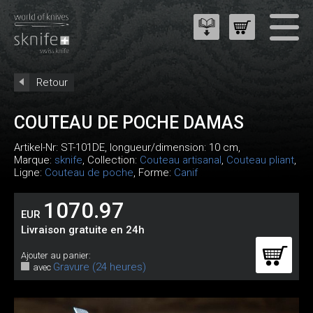
Retour
COUTEAU DE POCHE DAMAS
Artikel-Nr:
ST-101DE
, longueur/dimension: 10 cm,
Marque:
sknife
, Collection:
Couteau artisanal
,
Couteau pliant
,
Ligne:
Couteau de poche
, Forme:
Canif
1070.97
EUR
Livraison gratuite en 24h
Ajouter au panier:
Gravure (24 heures)
avec