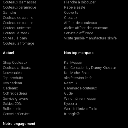
Couteaux damassés
Planche à découper
Couteaux céramique
Râpe à zeste
Santoku
Couverts
Couteau de cuisine
Ciseaux
Couteau de cuisine
Affûter des couteaux
Couteau universel
Atelier Affûter des couteaux
Couteau à steak
Service d’affûtage
couteau à pain
Visite guidée manufacture sknife
Couteau à fromage
Actuel
Nos top marques
Shop Couteaux
Kai Messer
Couteau artisanal
Kai Collection by Danny Khezzar
Nouveautés
Kai Michel Bras
Top produits
sknife swiss knife
Bon cadeau
Nesmuk
Cadeaux
Caminada couteaux
Coffret cadeau
Güde
Service gravure
Windmühlenmesser
Soldes 20%
Kyocera
Bulletin info
World of knives Tools
Conseils/Service
triangle®
Notre engagement