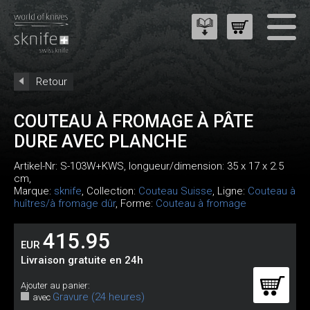
Retour
COUTEAU À FROMAGE À PÂTE
DURE AVEC PLANCHE
Artikel-Nr:
S-103W+KWS
, longueur/dimension: 35 x 17 x 2.5
cm,
Marque:
sknife
, Collection:
Couteau Suisse
, Ligne:
Couteau à
huîtres/à fromage dûr
, Forme:
Couteau à fromage
415.95
EUR
Livraison gratuite en 24h
Ajouter au panier:
Gravure (24 heures)
avec