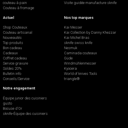
couteau à pain
Visite guidée manufacture sknife
Couteau à fromage
Actuel
Nos top marques
Shop Couteaux
Kai Messer
Couteau artisanal
Kai Collection by Danny Khezzar
Nouveautés
Kai Michel Bras
Top produits
sknife swiss knife
Bon cadeau
Nesmuk
Cadeaux
Caminada couteaux
Coffret cadeau
Güde
Service gravure
Windmühlenmesser
Soldes 20%
Kyocera
Bulletin info
World of knives Tools
Conseils/Service
triangle®
Notre engagement
Équipe junior des cuisiniers
gusto
Bocuse d'Or
sknife-Équipe des cuisiniers