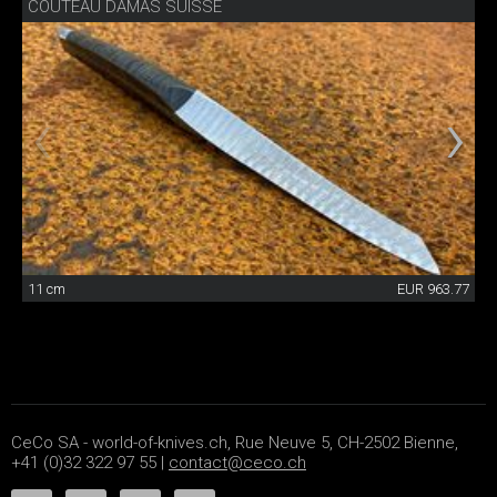
COUTEAU DAMAS SUISSE
11 cm
EUR 963.77
CeCo SA - world-of-knives.ch, Rue Neuve 5, CH-2502 Bienne,
+41 (0)32 322 97 55 |
contact@ceco.ch