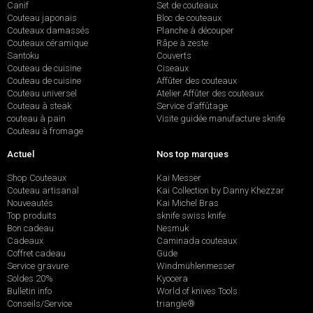
Canif
Set de couteaux
Couteau japonais
Bloc de couteaux
Couteaux damassés
Planche à découper
Couteaux céramique
Râpe à zeste
Santoku
Couverts
Couteau de cuisine
Ciseaux
Couteau de cuisine
Affûter des couteaux
Couteau universel
Atelier Affûter des couteaux
Couteau à steak
Service d’affûtage
couteau à pain
Visite guidée manufacture sknife
Couteau à fromage
Actuel
Nos top marques
Shop Couteaux
Kai Messer
Couteau artisanal
Kai Collection by Danny Khezzar
Nouveautés
Kai Michel Bras
Top produits
sknife swiss knife
Bon cadeau
Nesmuk
Cadeaux
Caminada couteaux
Coffret cadeau
Güde
Service gravure
Windmühlenmesser
Soldes 20%
Kyocera
Bulletin info
World of knives Tools
Conseils/Service
triangle®