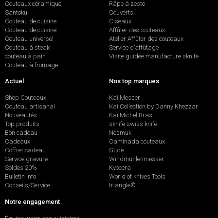
Couteaux céramique
Râpe à zeste
Santoku
Couverts
Couteau de cuisine
Ciseaux
Couteau de cuisine
Affûter des couteaux
Couteau universel
Atelier Affûter des couteaux
Couteau à steak
Service d’affûtage
couteau à pain
Visite guidée manufacture sknife
Couteau à fromage
Actuel
Nos top marques
Shop Couteaux
Kai Messer
Couteau artisanal
Kai Collection by Danny Khezzar
Nouveautés
Kai Michel Bras
Top produits
sknife swiss knife
Bon cadeau
Nesmuk
Cadeaux
Caminada couteaux
Coffret cadeau
Güde
Service gravure
Windmühlenmesser
Soldes 20%
Kyocera
Bulletin info
World of knives Tools
Conseils/Service
triangle®
Notre engagement