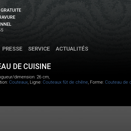
 GRATUITE
GRAVURE
ONNEL
55
PRESSE
SERVICE
ACTUALITÉS
AU DE CUISINE
ongueur/dimension: 26 cm,
tion:
Couteaux
, Ligne:
Couteaux fût de chêne
, Forme:
Couteau de c