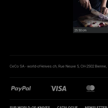
25.50 cm
CeCo SA - world-of-knives.ch, Rue Neuve 5, CH-2502 Bienne, 
SUR WORLD-OF-KNIVES
CATALOGUE
NEWSLETTER