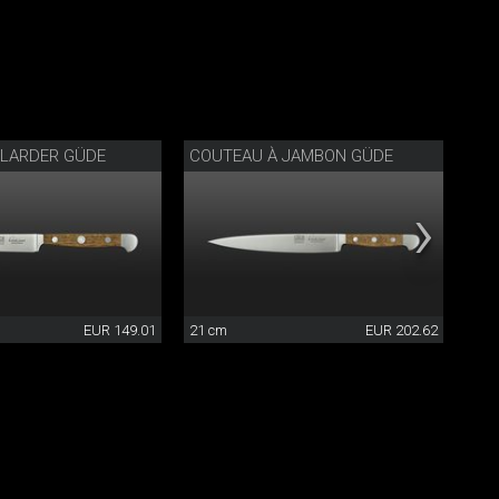
 LARDER GÜDE
COUTEAU À JAMBON GÜDE
EUR 149.01
21 cm
EUR 202.62
21x