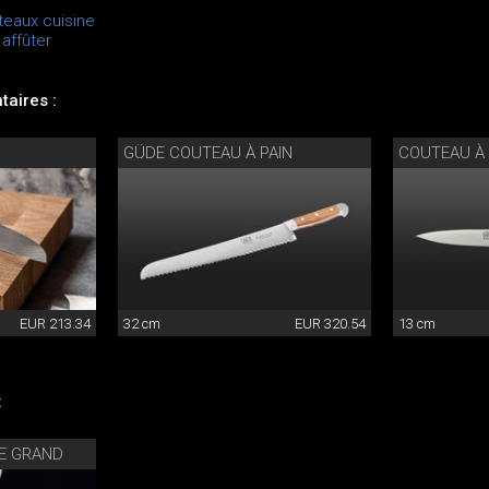
teaux cuisine
affûter
aires :
GÜDE COUTEAU À PAIN
COUTEAU À
EUR 213.34
32 cm
EUR 320.54
13 cm
:
NE GRAND