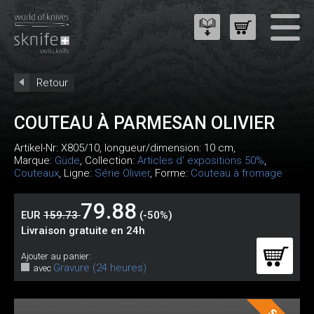
Retour
COUTEAU À PARMESAN OLIVIER
Artikel-Nr:
X805/10
, longueur/dimension: 10 cm,
Marque:
Güde
, Collection:
Articles d' expositions 50%
,
Couteaux
, Ligne:
Série Olivier
, Forme:
Couteau à fromage
79.88
EUR
159.73
(-50%)
Livraison gratuite en 24h
Ajouter au panier:
Gravure (24 heures)
avec