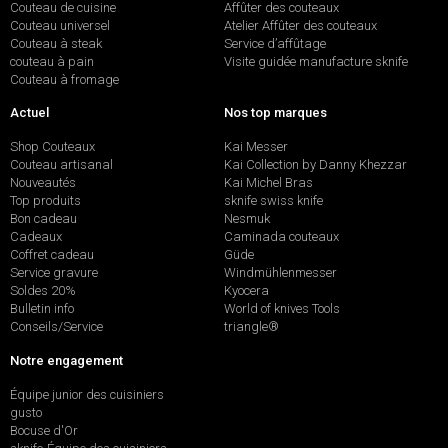
Couteau de cuisine
Affûter des couteaux
Couteau universel
Atelier Affûter des couteaux
Couteau à steak
Service d’affûtage
couteau à pain
Visite guidée manufacture sknife
Couteau à fromage
Actuel
Nos top marques
Shop Couteaux
Kai Messer
Couteau artisanal
Kai Collection by Danny Khezzar
Nouveautés
Kai Michel Bras
Top produits
sknife swiss knife
Bon cadeau
Nesmuk
Cadeaux
Caminada couteaux
Coffret cadeau
Güde
Service gravure
Windmühlenmesser
Soldes 20%
Kyocera
Bulletin info
World of knives Tools
Conseils/Service
triangle®
Notre engagement
Équipe junior des cuisiniers
gusto
Bocuse d'Or