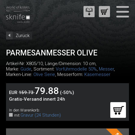
Zurück
PARMESANMESSER OLIVE
Artikel-Nr:
X805/10
, Länge/Dimension: 10 cm,
Marke:
Güde
, Sortiment:
Vorführmodelle 50%
,
Messer
,
Marken-Linie:
Olive Serie
, Messerform:
Käsemesser
79.88
EUR
159.73
(-50%)
Gratis-Versand innert 24h
In den Warenkorb:
Gravur (24 Stunden)
mit