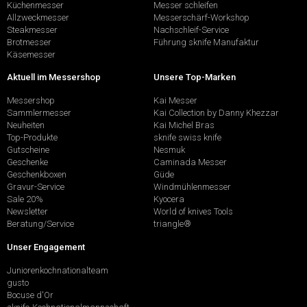
Küchenmesser
Messer schleifen
Allzweckmesser
Messerschärf-Workshop
Steakmesser
Nachschleif-Service
Brotmesser
Führung sknife Manufaktur
Käsemesser
Aktuell im Messershop
Unsere Top-Marken
Messershop
Kai Messer
Sammlermesser
Kai Collection by Danny Khezzar
Neuheiten
Kai Michel Bras
Top-Produkte
sknife swiss knife
Gutscheine
Nesmuk
Geschenke
Caminada Messer
Geschenkboxen
Güde
Gravur-Service
Windmühlenmesser
Sale 20%
Kyocera
Newsletter
World of knives Tools
Beratung/Service
triangle®
Unser Engagement
Juniorenkochnationalteam
gusto
Bocuse d'Or