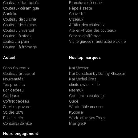
Couteaux damassés
Planche à découper
Couteaux céramique
Râpe à zeste
Santoku
Couverts
Couteau de cuisine
Ciseaux
Couteau de cuisine
Affûter des couteaux
Couteau universel
Atelier Affûter des couteaux
Couteau à steak
Service d’affûtage
couteau à pain
Visite guidée manufacture sknife
Couteau à fromage
Actuel
Nos top marques
Shop Couteaux
Kai Messer
Couteau artisanal
Kai Collection by Danny Khezzar
Nouveautés
Kai Michel Bras
Top produits
sknife swiss knife
Bon cadeau
Nesmuk
Cadeaux
Caminada couteaux
Coffret cadeau
Güde
Service gravure
Windmühlenmesser
Soldes 20%
Kyocera
Bulletin info
World of knives Tools
Conseils/Service
triangle®
Notre engagement