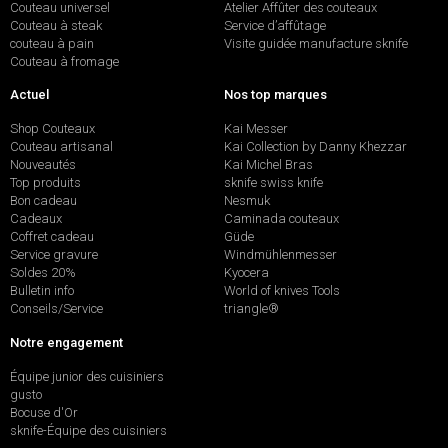
Couteau universel
Atelier Affûter des couteaux
Couteau à steak
Service d’affûtage
couteau à pain
Visite guidée manufacture sknife
Couteau à fromage
Actuel
Nos top marques
Shop Couteaux
Kai Messer
Couteau artisanal
Kai Collection by Danny Khezzar
Nouveautés
Kai Michel Bras
Top produits
sknife swiss knife
Bon cadeau
Nesmuk
Cadeaux
Caminada couteaux
Coffret cadeau
Güde
Service gravure
Windmühlenmesser
Soldes 20%
Kyocera
Bulletin info
World of knives Tools
Conseils/Service
triangle®
Notre engagement
Équipe junior des cuisiniers
gusto
Bocuse d'Or
sknife-Équipe des cuisiniers