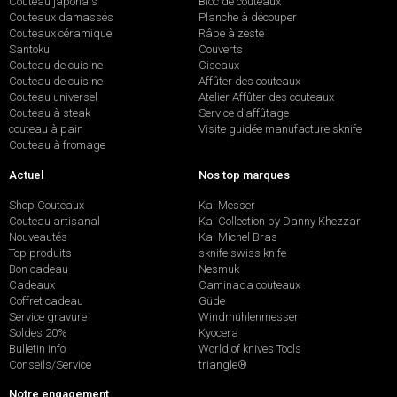
Couteau japonais
Bloc de couteaux
Couteaux damassés
Planche à découper
Couteaux céramique
Râpe à zeste
Santoku
Couverts
Couteau de cuisine
Ciseaux
Couteau de cuisine
Affûter des couteaux
Couteau universel
Atelier Affûter des couteaux
Couteau à steak
Service d’affûtage
couteau à pain
Visite guidée manufacture sknife
Couteau à fromage
Actuel
Nos top marques
Shop Couteaux
Kai Messer
Couteau artisanal
Kai Collection by Danny Khezzar
Nouveautés
Kai Michel Bras
Top produits
sknife swiss knife
Bon cadeau
Nesmuk
Cadeaux
Caminada couteaux
Coffret cadeau
Güde
Service gravure
Windmühlenmesser
Soldes 20%
Kyocera
Bulletin info
World of knives Tools
Conseils/Service
triangle®
Notre engagement