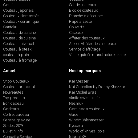
Canif
Set de couteaux
Couteau japonais
Bloc de couteaux
Couteaux damassés
Planche à découper
Couteaux céramique
Râpe à zeste
Santoku
Couverts
Couteau de cuisine
Ciseaux
Couteau de cuisine
Affûter des couteaux
Couteau universel
Atelier Affûter des couteaux
Couteau à steak
Service d’affûtage
couteau à pain
Visite guidée manufacture sknife
Couteau à fromage
Actuel
Nos top marques
Shop Couteaux
Kai Messer
Couteau artisanal
Kai Collection by Danny Khezzar
Nouveautés
Kai Michel Bras
Top produits
sknife swiss knife
Bon cadeau
Nesmuk
Cadeaux
Caminada couteaux
Coffret cadeau
Güde
Service gravure
Windmühlenmesser
Soldes 20%
Kyocera
Bulletin info
World of knives Tools
Conseils/Service
triangle®