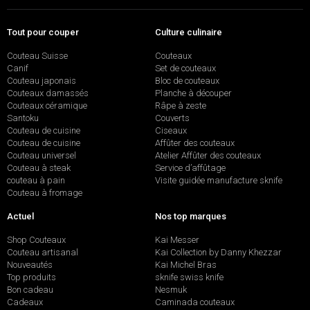
Tout pour couper
Culture culinaire
Couteau Suisse
Couteaux
Canif
Set de couteaux
Couteau japonais
Bloc de couteaux
Couteaux damassés
Planche à découper
Couteaux céramique
Râpe à zeste
Santoku
Couverts
Couteau de cuisine
Ciseaux
Couteau de cuisine
Affûter des couteaux
Couteau universel
Atelier Affûter des couteaux
Couteau à steak
Service d’affûtage
couteau à pain
Visite guidée manufacture sknife
Couteau à fromage
Actuel
Nos top marques
Shop Couteaux
Kai Messer
Couteau artisanal
Kai Collection by Danny Khezzar
Nouveautés
Kai Michel Bras
Top produits
sknife swiss knife
Bon cadeau
Nesmuk
Cadeaux
Caminada couteaux