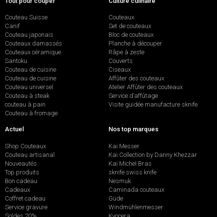
Tout pour couper
Culture culinaire
Couteau Suisse
Couteaux
Canif
Set de couteaux
Couteau japonais
Bloc de couteaux
Couteaux damassés
Planche à découper
Couteaux céramique
Râpe à zeste
Santoku
Couverts
Couteau de cuisine
Ciseaux
Couteau de cuisine
Affûter des couteaux
Couteau universel
Atelier Affûter des couteaux
Couteau à steak
Service d’affûtage
couteau à pain
Visite guidée manufacture sknife
Couteau à fromage
Actuel
Nos top marques
Shop Couteaux
Kai Messer
Couteau artisanal
Kai Collection by Danny Khezzar
Nouveautés
Kai Michel Bras
Top produits
sknife swiss knife
Bon cadeau
Nesmuk
Cadeaux
Caminada couteaux
Coffret cadeau
Güde
Service gravure
Windmühlenmesser
Soldes 20%
Kyocera