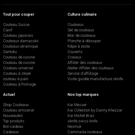
Tout pour couper
Culture culinaire
Couteau Suisse
Couteaux
Canif
Set de couteaux
Couteau japonais
Bloc de couteaux
Couteaux damassés
Planche à découper
Couteaux céramique
Râpe à zeste
Santoku
Couverts
Couteau de cuisine
Ciseaux
Couteau de cuisine
Affûter des couteaux
Couteau universel
Atelier Affûter des couteaux
Couteau à steak
Service d’affûtage
couteau à pain
Visite guidée manufacture sknife
Couteau à fromage
Actuel
Nos top marques
Shop Couteaux
Kai Messer
Couteau artisanal
Kai Collection by Danny Khezzar
Nouveautés
Kai Michel Bras
Top produits
sknife swiss knife
Bon cadeau
Nesmuk
Cadeaux
Caminada couteaux