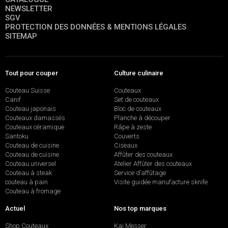
NEWSLETTER
SGV
PROTECTION DES DONNÉES & MENTIONS LÉGALES
SITEMAP
Tout pour couper
Culture culinaire
Couteau Suisse
Couteaux
Canif
Set de couteaux
Couteau japonais
Bloc de couteaux
Couteaux damassés
Planche à découper
Couteaux céramique
Râpe à zeste
Santoku
Couverts
Couteau de cuisine
Ciseaux
Couteau de cuisine
Affûter des couteaux
Couteau universel
Atelier Affûter des couteaux
Couteau à steak
Service d’affûtage
couteau à pain
Visite guidée manufacture sknife
Couteau à fromage
Actuel
Nos top marques
Shop Couteaux
Kai Messer