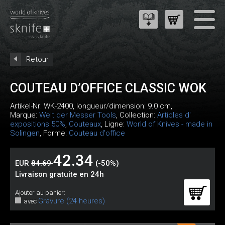
Retour
COUTEAU D’OFFICE CLASSIC WOK
Artikel-Nr:
WK-2400
, longueur/dimension: 9.0 cm,
Marque:
Welt der Messer Tools
, Collection:
Articles d'
expositions 50%
,
Couteaux
, Ligne:
World of Knives - made in
Solingen
, Forme:
Couteau d'office
42.34
EUR
84.69
(-50%)
Livraison gratuite en 24h
Ajouter au panier:
Gravure (24 heures)
avec