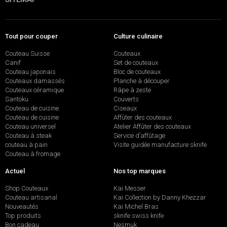
Tout pour couper
Culture culinaire
Couteau Suisse
Couteaux
Canif
Set de couteaux
Couteau japonais
Bloc de couteaux
Couteaux damassés
Planche à découper
Couteaux céramique
Râpe à zeste
Santoku
Couverts
Couteau de cuisine
Ciseaux
Couteau de cuisine
Affûter des couteaux
Couteau universel
Atelier Affûter des couteaux
Couteau à steak
Service d’affûtage
couteau à pain
Visite guidée manufacture sknife
Couteau à fromage
Actuel
Nos top marques
Shop Couteaux
Kai Messer
Couteau artisanal
Kai Collection by Danny Khezzar
Nouveautés
Kai Michel Bras
Top produits
sknife swiss knife
Bon cadeau
Nesmuk