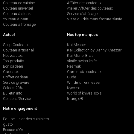
Couteau de cuisine
Affûter des couteaux
Couteau universel
Atelier Affûter des couteaux
Couteau à steak
Service d’affûtage
couteau à pain
Visite guidée manufacture sknife
Couteau à fromage
Actuel
Nos top marques
Shop Couteaux
Kai Messer
Couteau artisanal
Kai Collection by Danny Khezzar
Nouveautés
Kai Michel Bras
Top produits
sknife swiss knife
Bon cadeau
Nesmuk
Cadeaux
Caminada couteaux
Coffret cadeau
Güde
Service gravure
Windmühlenmesser
Soldes 20%
Kyocera
Bulletin info
World of knives Tools
Conseils/Service
triangle®
Notre engagement
Équipe junior des cuisiniers
gusto
Bocuse d'Or