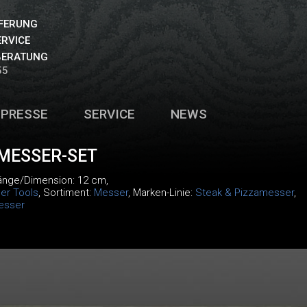
EFERUNG
ERVICE
BERATUNG
55
PRESSE
SERVICE
NEWS
MESSER-SET
Länge/Dimension: 12 cm,
er Tools
, Sortiment:
Messer
, Marken-Linie:
Steak & Pizzamesser
,
esser