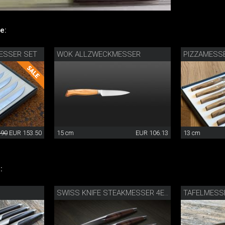
e:
ESSER SET
WOK ALLZWECKMESSER
PIZZAMESS
.90
EUR 153.50
15 cm
EUR 106.13
13 cm
:
TAFELMESSE
SWISS KNIFE STEAKMESSER 4ER SET