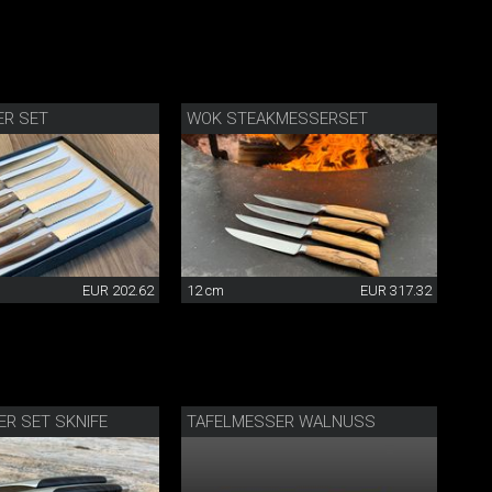
ER SET
WOK STEAKMESSERSET
EUR 202.62
12 cm
EUR 317.32
R SET SKNIFE
TAFELMESSER WALNUSS